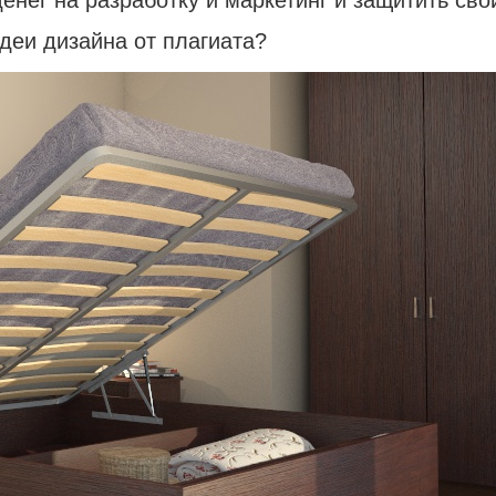
енег на разработку и маркетинг и защитить сво
деи дизайна от плагиата?