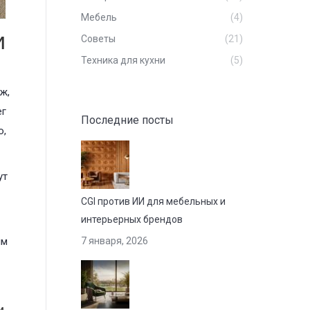
Мебель
(4)
и
Советы
(21)
Техника для кухни
(5)
ж,
ег
Последние посты
ю,
ут
CGI против ИИ для мебельных и
интерьерных брендов
им
7 января, 2026