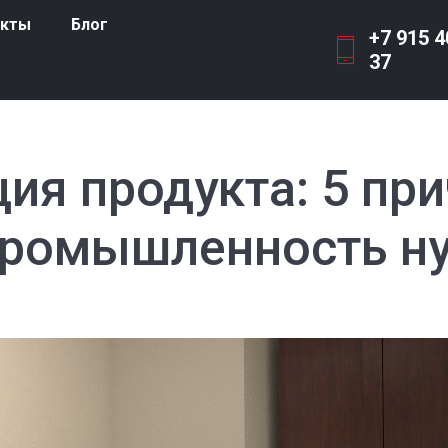
акты
Блог
+7 915 
акты
Блог
+7 915 4
37
37
ия продукта: 5 пр
ромышленность ну