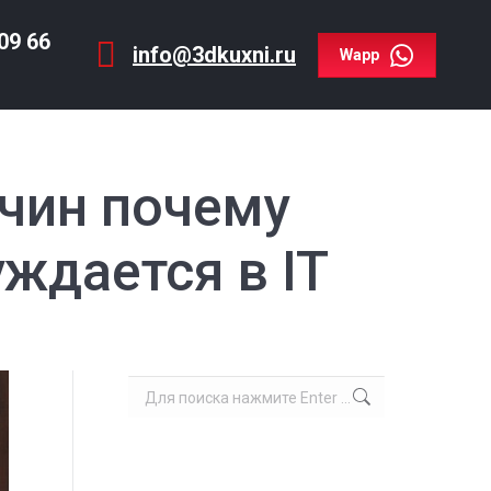
409 66
info@3dkuxni.ru
09 66
Wapp
info@3dkuxni.ru
Wapp
ичин почему
ждается в IT
Поиск: