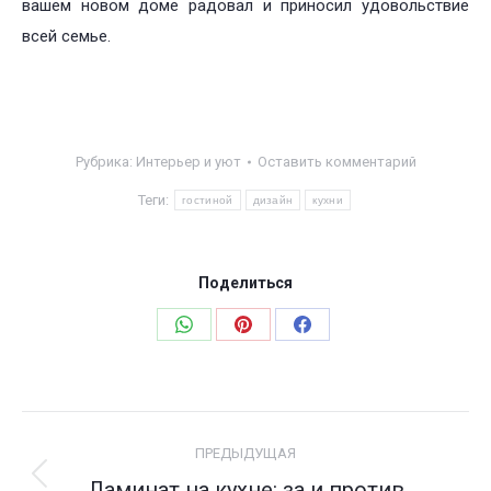
вашем новом доме радовал и приносил удовольствие
всей семье.
Рубрика:
Интерьер и уют
Оставить комментарий
Теги:
гостиной
дизайн
кухни
Поделиться
Поделиться
Поделиться
Поделиться
в
в
в
WhatsApp
Pinterest
Facebook
Навигация
ПРЕДЫДУЩАЯ
по
Ламинат на кухне: за и против
Предыдущая