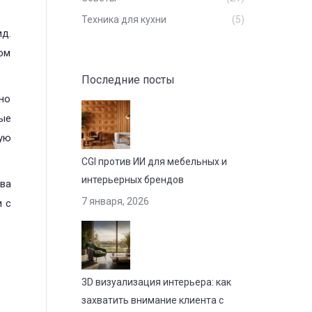
Техника для кухни
(5)
д.
ром
Последние посты
 но
ые
ую
CGI против ИИ для мебельных и
интерьерных брендов
ва
7 января, 2026
 с
3D визуализация интерьера: как
захватить внимание клиента с