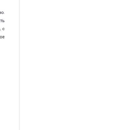
о.
ить
 с
ое