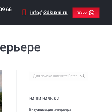
409 66
info@3dkuxni.ru
09 66
Wapp
info@3dkuxni.ru
Wapp
терьере
Поиск:
НАШИ НАВЫКИ
Визуализация интерьера