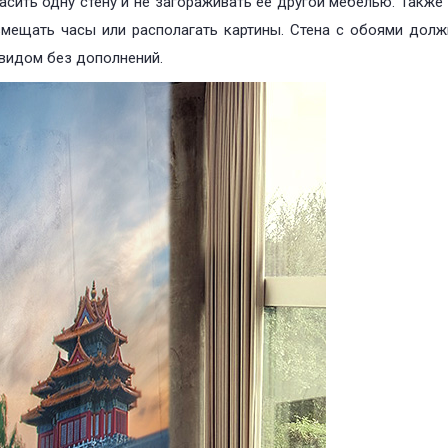
сить одну стену и не загораживать её другой мебелью. Также
змещать часы или располагать картины. Стена с обоями долж
видом без дополнений.