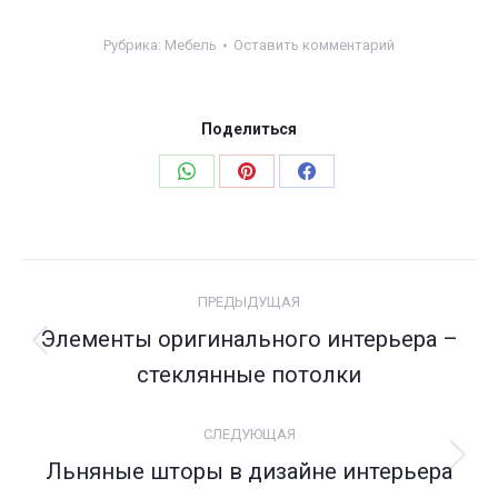
Рубрика:
Мебель
Оставить комментарий
Поделиться
Поделиться
Поделиться
Поделиться
в
в
в
WhatsApp
Pinterest
Facebook
Навигация
ПРЕДЫДУЩАЯ
по
Элементы оригинального интерьера –
Предыдущая
записям
стеклянные потолки
запись:
СЛЕДУЮЩАЯ
Льняные шторы в дизайне интерьера
Следующая