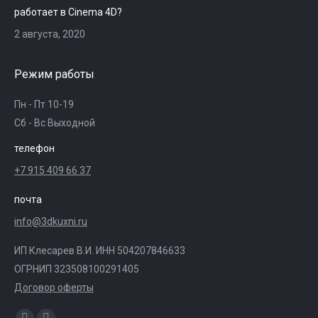
работает в Cinema 4D?
2 августа, 2020
Режим работы
Пн - Пт 10-19
Сб - Вс Выходной
телефон
+7 915 409 66 37
почта
info@3dkuxni.ru
ИП Клесарев В.И. ИНН 504207846633
ОГРНИП 323508100291405
Договор оферты
Ищите нас: